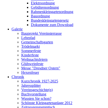
Elektroordnung
Gebührenordnung
Rahmenkleingartenordnung
Bauordnung
Bundeskleingartengesetz
Dokumente zum Download
Galerie
Bauprojekt Vereinsterrasse
Lehrpfad
Gemeinschaftsgarten
Trödelmarkt
Sommerfeste
Kinderfeste
Weihnachtsfeiern
Glühweinfeste
Messe "Dresdner Ostern"
Hexenfeuer
Chronik
Kurzchronik 1927-2025
Jahressplitter
Vereinsgeschichte(n)
Buchvorstellung
Wussten Sie schon?
Schönste Kleingartenanlage 2012
Zeitzeugenstammtisch