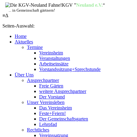
KGV ”
Neuland e.V.
“
... in Gemeinschaft gärtnern!
≡
Δ
Seiten-Auswahl:
Home
Aktuelles
Termine
Vereinsheim
Veranstaltungen
Arbeitseinsätze
Vorstandssitzung+Sprechstunde
Über Uns
Ansprechpartner
Freie Gärten
weitere Ansprechpartner
Der Vorstand
Unser Vereinsleben
Das Vereinsheim
Feste+Feiern!
Der Gemeinschaftsgarten
Lehrpfad
Rechtliches
Vereinssatzung