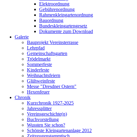
Elektroordnung
Gebührenordnung
Rahmenkleingartenordnung
Bauordnung
Bundeskleingartengesetz
Dokumente zum Download
Galerie
Bauprojekt Vereinsterrasse
Lehrpfad
Gemeinschaftsgarten
Trödelmarkt
Sommerfeste
Kinderfeste
Weihnachtsfeiern
Glühweinfeste
Messe "Dresdner Ostern"
Hexenfeuer
Chronik
Kurzchronik 1927-2025
Jahressplitter
Vereinsgeschichte(n)
Buchvorstellung
Wussten Sie schon?
Schönste Kleingartenanlage 2012
Zeitzeugenstammtisch