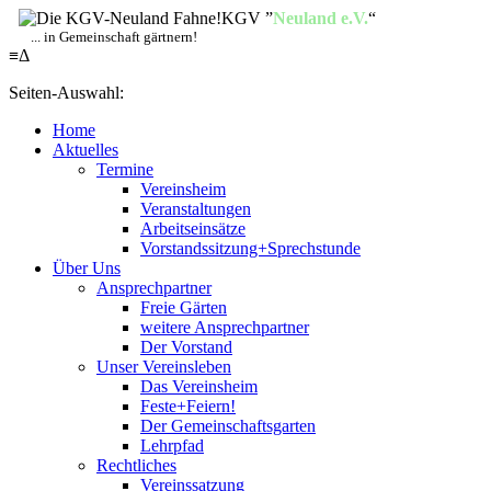
KGV ”
Neuland e.V.
“
... in Gemeinschaft gärtnern!
≡
Δ
Seiten-Auswahl:
Home
Aktuelles
Termine
Vereinsheim
Veranstaltungen
Arbeitseinsätze
Vorstandssitzung+Sprechstunde
Über Uns
Ansprechpartner
Freie Gärten
weitere Ansprechpartner
Der Vorstand
Unser Vereinsleben
Das Vereinsheim
Feste+Feiern!
Der Gemeinschaftsgarten
Lehrpfad
Rechtliches
Vereinssatzung