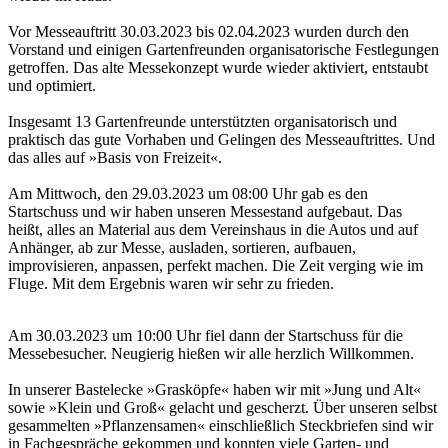
Vor Messeauftritt 30.03.2023 bis 02.04.2023 wurden durch den
Vorstand und einigen Gartenfreunden organisatorische Festlegungen
getroffen. Das alte Messekonzept wurde wieder aktiviert, entstaubt
und optimiert.
Insgesamt 13 Gartenfreunde unterstützten organisatorisch und
praktisch das gute Vorhaben und Gelingen des Messeauftrittes. Und
das alles auf »Basis von Freizeit«.
Am Mittwoch, den 29.03.2023 um 08:00 Uhr gab es den
Startschuss und wir haben unseren Messestand aufgebaut. Das
heißt, alles an Material aus dem Vereinshaus in die Autos und auf
Anhänger, ab zur Messe, ausladen, sortieren, aufbauen,
improvisieren, anpassen, perfekt machen. Die Zeit verging wie im
Fluge. Mit dem Ergebnis waren wir sehr zu frieden.
Am 30.03.2023 um 10:00 Uhr fiel dann der Startschuss für die
Messebesucher. Neugierig hießen wir alle herzlich Willkommen.
In unserer Bastelecke »Grasköpfe« haben wir mit »Jung und Alt«
sowie »Klein und Groß« gelacht und gescherzt. Über unseren selbst
gesammelten »Pflanzensamen« einschließlich Steckbriefen sind wir
in Fachgespräche gekommen und konnten viele Garten- und