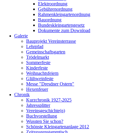
Elektroordnung
Gebührenordnung
Rahmenkleingartenordnung
Bauordnung
Bundeskleingartengesetz
Dokumente zum Download
Galerie
Bauprojekt Vereinsterrasse
Lehrpfad
Gemeinschaftsgarten
Trödelmarkt
Sommerfeste
Kinderfeste
Weihnachtsfeiern
Glühweinfeste
Messe "Dresdner Ostern"
Hexenfeuer
Chronik
Kurzchronik 1927-2025
Jahressplitter
Vereinsgeschichte(n)
Buchvorstellung
Wussten Sie schon?
Schönste Kleingartenanlage 2012
Zeitzeugenstammtisch