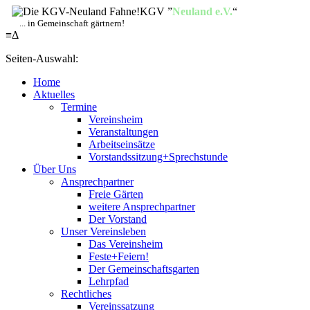
KGV ”
Neuland e.V.
“
... in Gemeinschaft gärtnern!
≡
Δ
Seiten-Auswahl:
Home
Aktuelles
Termine
Vereinsheim
Veranstaltungen
Arbeitseinsätze
Vorstandssitzung+Sprechstunde
Über Uns
Ansprechpartner
Freie Gärten
weitere Ansprechpartner
Der Vorstand
Unser Vereinsleben
Das Vereinsheim
Feste+Feiern!
Der Gemeinschaftsgarten
Lehrpfad
Rechtliches
Vereinssatzung