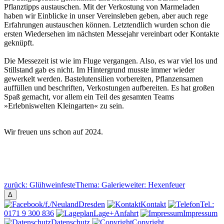
Pflanztipps austauschen. Mit der Verkostung von Marmeladen
haben wir Einblicke in unser Vereinsleben geben, aber auch rege
Erfahrungen austauschen können. Letztendlich wurden schon die
ersten Wiedersehen im nächsten Messejahr vereinbart oder Kontakte
geknüpft.
Die Messezeit ist wie im Fluge vergangen. Also, es war viel los und
Stillstand gab es nicht. Im Hintergrund musste immer wieder
gewerkelt werden. Bastelutensilien vorbereiten, Pflanzensamen
auffüllen und beschriften, Verkostungen aufbereiten. Es hat großen
Spaß gemacht, vor allem ein Teil des gesamten Teams
»Erlebniswelten Kleingarten« zu sein.
Wir freuen uns schon auf 2024.
zurück:
Glühweinfeste
Thema:
Galerie
weiter:
Hexenfeuer
Δ
/f
./NeulandDresden
K
ontakt
T
el.:
0171 9 300 836
L
age+Anfahrt
I
mpressum
D
atenschutz
Cop
y
right